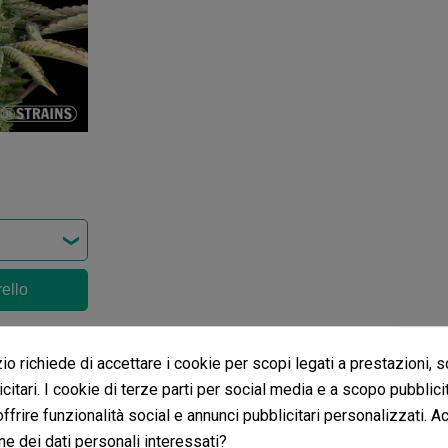
rello
ni
Confezione di Nesquik di Occultament
o richiede di accettare i cookie per scopi legati a prestazioni, 
citari. I cookie di terze parti per social media e a scopo pubblic
ensioni nella tua lingua, controllale tutte cliccando su "recensioni 
 offrire funzionalità social e annunci pubblicitari personalizzati. A
ne dei dati personali interessati?
i in altre lingue