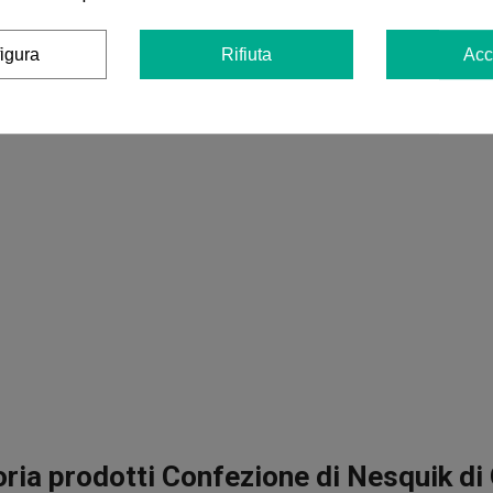
igura
Rifiuta
Acc
ria prodotti Confezione di Nesquik d