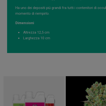
Ha uno dei depositi piú grandi fra tutti i contenitori di oc
momento di riempirlo.
Dimensioni
Altrezza 12,5 cm
Larghezza 10 cm