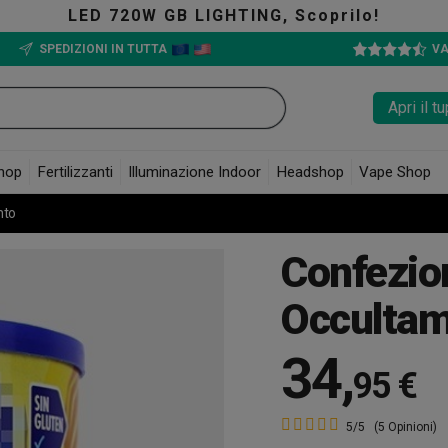
GHTING, Scoprilo!
SPEDIZIONI IN TUTTA
VA
Apri il 
hop
Fertilizzanti
Illuminazione Indoor
Headshop
Vape Shop
nto
Confezio
Occulta
34
,
95 €
5/5
(5 Opinioni)