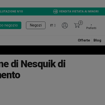
LUTAZIONE 9/10
VENDITA VIETATA AI MINORI
0
tupo negozio
Negozi
IT
Preferiti
Offerte
Blog
ne di Nesquik di
mento