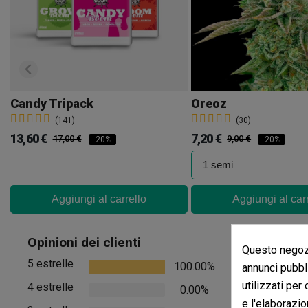
Candy Tripack
Oreoz
(141)
(30)
13,60 €
7,20 €
17,00 €
9,00 €
-20%
-20%
Aggiungi al carrello
Aggiungi al car
Recensio
Opinioni dei clienti
Questo negozi
5 estrelle
100.00%
annunci pubbli
Non ci sono rec
utilizzati per
4 estrelle
0.00%
e l'elaborazio
Vedere i comment