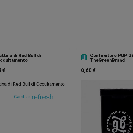
attina di Red Bull di
Contenitore POP G

ccultamento
TheGreenBrand
5 €
0,60 €
refresh
Cambiar