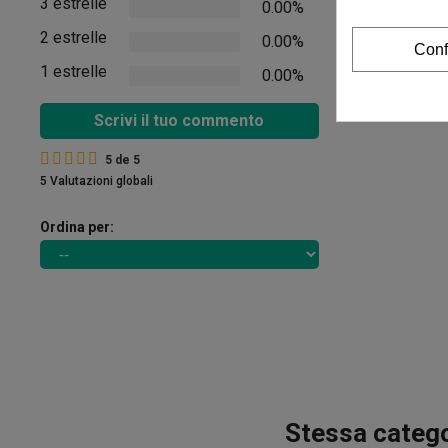
3 estrelle
0.00%
2 estrelle
0.00%
Conf
1 estrelle
0.00%
Scrivi il tuo commento
5
de
5
5 Valutazioni globali
Ordina per:
Stessa catego