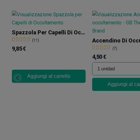
Spazzola Per Capelli Di Occultamento
(11)
9,85 €
(7)
4,50 €
Aggiungi al carrello
Aggiungi al car