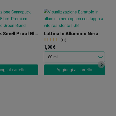
Cannapuck Smell Proof Black Premium 55mm GB The Green Brand
Lattina In Alluminio Nera
(10)
1,90 €
ngi al carrello
Aggiungi al carrello
22