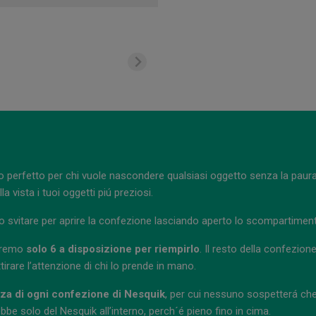
 perfetto per chi vuole nascondere qualsiasi oggetto senza la paura
 vista i tuoi oggetti piú preziosi.
o svitare per aprire la confezione lasciando aperto lo scompartimen
avremo
solo 6 a disposizione per riempirlo
. Il resto della confezio
rare l’attenzione di chi lo prende in mano.
zza di ogni confezione di Nesquik
, per cui nessuno sospetterá che 
e solo del Nesquik all’interno, perch´é pieno fino in cima.