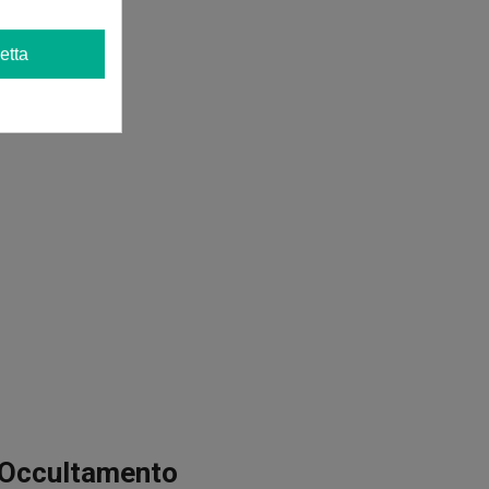
etta
i Occultamento