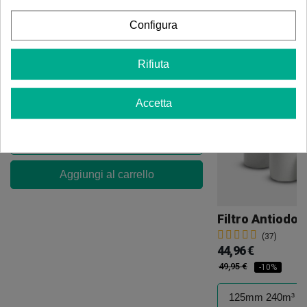
Configura
Nastro Adesivo In Alluminio Lucido Metallizzato
Rifiuta
(22)
5,35 €
Accetta
6,29 €
-15%
Aggiungi al carrello
Filtro Antiodor
(37)
44,96 €
49,95 €
-10%