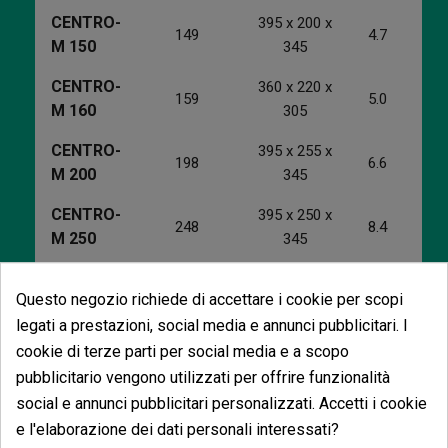
CENTRO-
395 x 200 x
149
4.7
M 150
345
CENTRO-
360 x 220 x
159
5.0
M 160
305
CENTRO-
395 x 255 x
198
6.6
M 200
345
CENTRO-
395 x 250 x
248
8.4
M 250
345
CENTRO-
455 x 260 x
314
8.0
Questo negozio richiede di accettare i cookie per scopi
M 315
405
legati a prestazioni, social media e annunci pubblicitari. I
cookie di terze parti per social media e a scopo
pubblicitario vengono utilizzati per offrire funzionalità
social e annunci pubblicitari personalizzati. Accetti i cookie
Potrebbe anche piacerti
e l'elaborazione dei dati personali interessati?