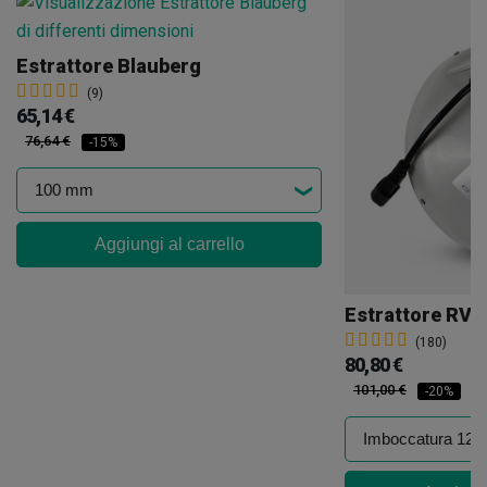
Estrattore Blauberg
(9)
65,14 €
76,64 €
-15%
Aggiungi al carrello
Estrattore RVK
(180)
80,80 €
101,00 €
-20%