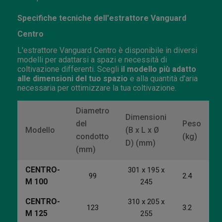
Specifiche tecniche dell'estrattore Vanguard
Centro
L'estrattore Vanguard Centro è disponibile in diversi
modelli per adattarsi a spazi e necessità di
coltivazione differenti. Scegli
il modello più adatto
alle dimensioni del tuo spazio
e alla quantità d'aria
necessaria per ottimizzare la tua coltivazione.
Diametro
Dimensioni
del
Peso
Modello
(B x L x Ø
condotto
(kg)
D) (mm)
(mm)
CENTRO-
301 x 195 x
99
2.4
M 100
245
CENTRO-
310 x 205 x
123
3.2
M 125
255