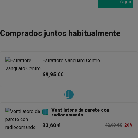
Aggiungi
Comprados juntos habitualmente
Estrattore Vanguard Centro
69,95 €€
Ventilatore da parete con

radiocomando
33,60 €
42,00 €€
20%