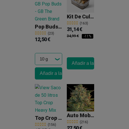
Kit De Cultivo Setas Mexicanas
(163)
Pop Buds CBD GB 'Green Flavour'
31,14 €
(23)
34,99 €
-11%
12,50 €
Añadir a la cesta
Añadir a la cesta
Auto Moby Dick XXL
Top Crop Heavy Mix
(216)
(156)
27,50 €