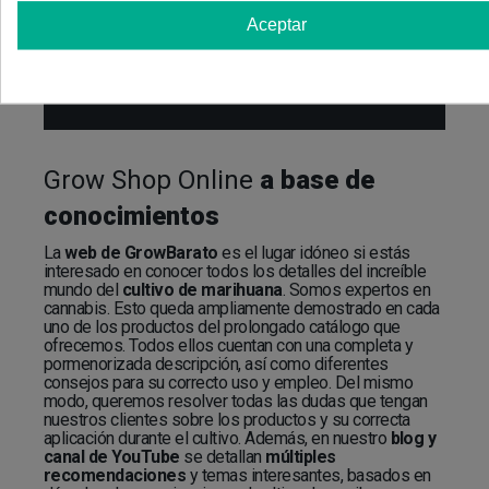
sus productos. Asimismo, también por su
demostrada capacidad de atender las dudas,
Aceptar
incidencias y opiniones de sus clientes antes,
durante y después de las compras en la tienda
online.
Grow Shop Online
a base de
conocimientos
La
web de GrowBarato
es el lugar idóneo si estás
interesado en conocer todos los detalles del increíble
mundo del
cultivo de marihuana
. Somos expertos en
cannabis. Esto queda ampliamente demostrado en cada
uno de los productos del prolongado catálogo que
ofrecemos. Todos ellos cuentan con una completa y
pormenorizada descripción, así como diferentes
consejos para su correcto uso y empleo. Del mismo
modo, queremos resolver todas las dudas que tengan
nuestros clientes sobre los productos y su correcta
aplicación durante el cultivo. Además, en nuestro
blog y
canal de YouTube
se detallan
múltiples
recomendaciones
y temas interesantes, basados en