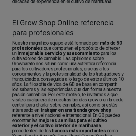
décadas de experiencia en el cultivo de marihuana.
El Grow Shop Online referencia
para profesionales
Nuestro magnífico equipo está formado por
más de 50
profesionales
que comparten el propósito de ofrecer
un
inmejorable servicio y asesoramiento
para los
cultivadores de cannabis. Las opiniones sobre
Growbarato nos sitúan como una auténtica referencia
para los cultivadores profesionales, gracias a los
conocimientos y la profesionalidad de los trabajadores y
franquiciados, conseguida a lo largo de estos últimos 10
años. La filosofía de vida de GB se basa en compartir
los saberes y las experiencias que dan forma a nuestra
pasión cannábica. Por este motivo, te invitamos a que
visites cualquiera de nuestras tiendas grow o en la sede
central para charlar sobre cannabis, así como si estás
interesado en
trabajar en una tienda grow shop
referente a nivel nacional e internacional. En GB puedes
encontrar las
mejores semillas para el cultivo
exterior y el cultivo interior de marihuana
,
procedentes de los
bancos más importantes
como
Sensi Seeds, Barney’s Farm, Royal Queen Seeds o