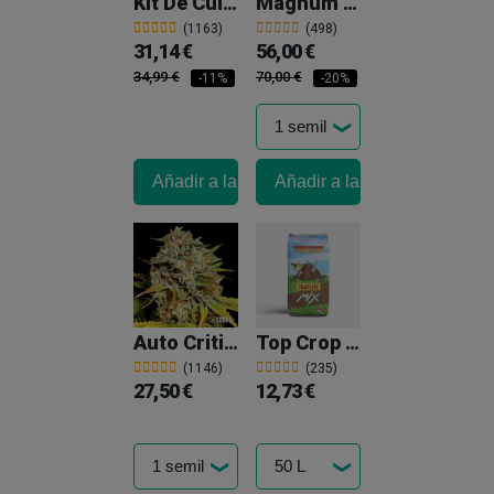
Kit De Cultivo Setas Golden Teacher
Magnum Auto
(1163)
(498)
31,14 €
56,00 €
34,99 €
70,00 €
-11%
-20%
Añadir a la cesta
Añadir a la cesta
Auto Critical GB XXL
Top Crop Complete Mix 50 L
(1146)
(235)
27,50 €
12,73 €