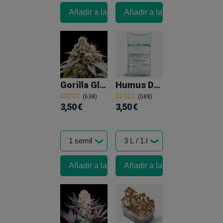
Añadir a la cesta
Añadir a la cesta
Gorilla Glue 4
Humus De Lombriz 100% Abono Orgánico
(638)
(588)
3,50 €
3,50 €
Añadir a la cesta
Añadir a la cesta