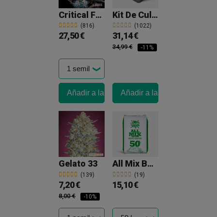
Critical Feminizada A Granel
Kit De Cultivo Setas McKennaii
(816)
(1022)
27,50 €
31,14 €
34,99 €
-11%
Añadir a la cesta
Añadir a la cesta
Gelato 33
All Mix Boom Nutrients
(139)
(19)
7,20 €
15,10 €
8,00 €
-10%