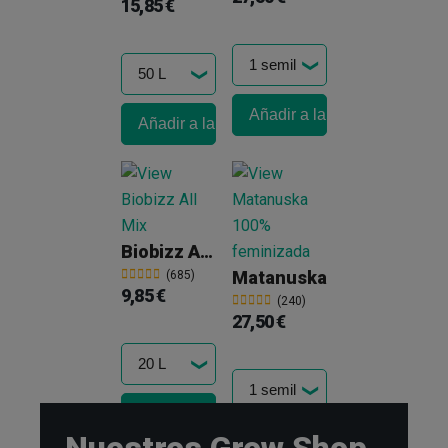
15,85 €
Añadir a la cesta
Añadir a la cesta
Biobizz All Mix
Matanuska
(685)
9,85 €
(240)
27,50 €
Añadir a la cesta
Añadir a la cesta