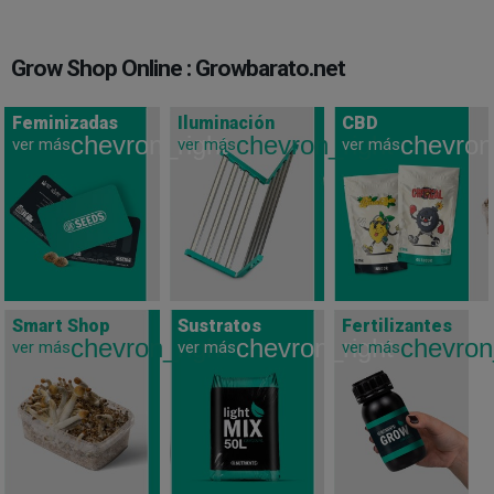
Grow Shop Online : Growbarato.net
Feminizadas
Iluminación
CBD
chevron_right
chevron_right
chevron
ver más
ver más
ver más
Smart Shop
Sustratos
Fertilizantes
chevron_right
chevron_right
chevron
ver más
ver más
ver más