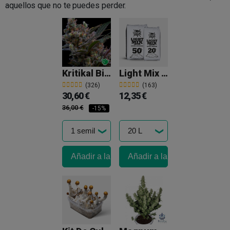
aquellos que no te puedes perder.
Kritikal Bilbo (Critical Bilbo)
Light Mix Boom Nutrients
(326)
(163)
30,60 €
12,35 €
36,00 €
-15%
Añadir a la cesta
Añadir a la cesta