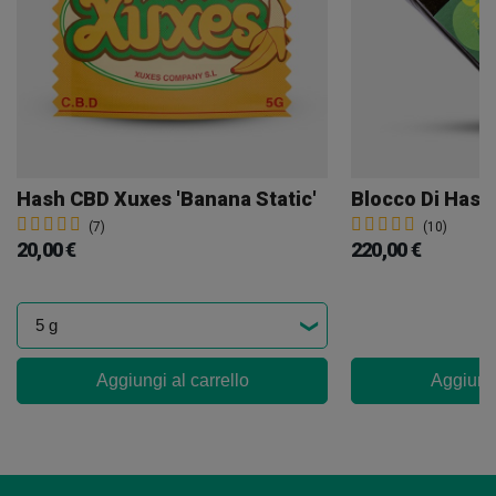
Hash CBD Xuxes 'Banana Static'
(7)
(10)
20,00 €
220,00 €
Aggiungi al carrello
Aggiungi