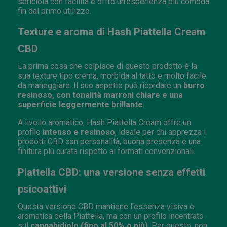
sbriciola con facilità e offre un'esperienza più comoda
fin dal primo utilizzo.
Texture e aroma di Hash Piattella Cream
CBD
La prima cosa che colpisce di questo prodotto è la
sua texture tipo crema, morbida al tatto e molto facile
da maneggiare. Il suo aspetto può ricordare un
burro
resinoso, con tonalità marroni chiare e una
superficie leggermente brillante
.
A livello aromatico, Hash Piattella Cream offre un
profilo
intenso e resinoso
, ideale per chi apprezza i
prodotti CBD con personalità, buona presenza e una
finitura più curata rispetto ai formati convenzionali.
Piattella CBD: una versione senza effetti
psicoattivi
Questa versione CBD mantiene l'essenza visiva e
aromatica della Piattella, ma con un profilo incentrato
sul
cannabidiolo (fino al 50% o più)
. Per questo, non