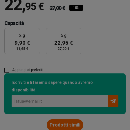
22
,
95 €
27,00 €
15%
Capacità
2 g
5 g
9,90 €
22,95 €
11,65 €
27,00 €
Aggiungi ai preferiti
Iscriviti e ti faremo sapere quando avremo
disponibilità.
Prodotti simili