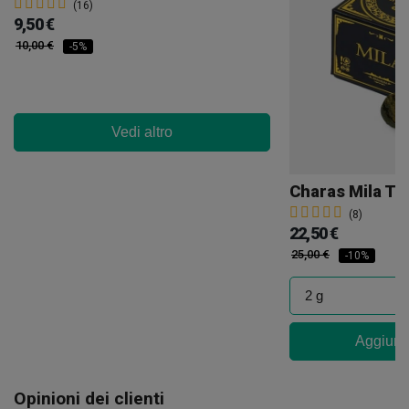
(16)
9,50 €
10,00 €
-5%
Vedi altro
(8)
22,50 €
25,00 €
-10%
Aggiungi
Opinioni dei clienti