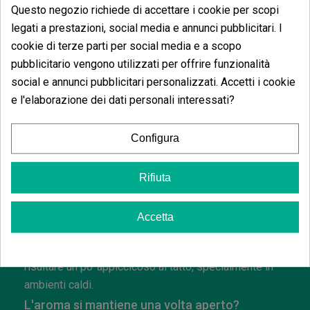
L'ideale è conservarlo in un
luogo fresco,
Questo negozio richiede di accettare i cookie per scopi
asciutto e lontano dalla luce diretta
per
legati a prestazioni, social media e annunci pubblicitari. I
mantenere al meglio la sua texture e il suo
cookie di terze parti per social media e a scopo
aroma.
pubblicitario vengono utilizzati per offrire funzionalità
La texture può cambiare con il
social e annunci pubblicitari personalizzati. Accetti i cookie
e l'elaborazione dei dati personali interessati?
freddo o il caldo?
Sì. Con temperature basse può
indurirsi
Configura
un po'
, mentre con il caldo può
diventare
più morbido
. È normale nei prodotti dalla
Rifiuta
texture cremosa.
È normale che si attacchi leggermente quando
Accetta
lo si maneggia?
Sì. Avendo una
consistenza tipo crema
, può
risultare un po' appiccicoso al tatto, specialmente in
ambienti caldi.
L'aroma si mantiene una volta aperto?